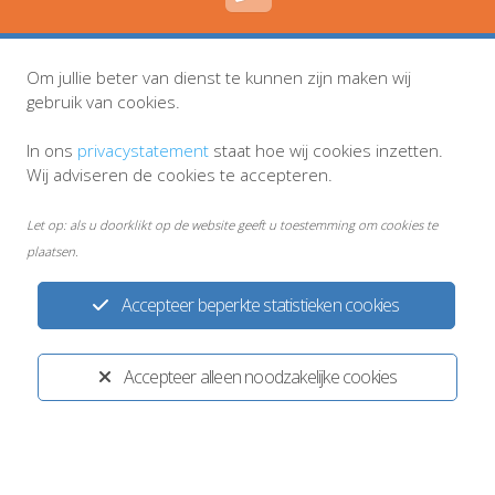
Inschrijven en wijzigingen
Om jullie beter van dienst te kunnen zijn maken wij
gebruik van cookies.
In ons
privacystatement
staat hoe wij cookies inzetten.
Wij adviseren de cookies te accepteren.
Let op: als u doorklikt op de website geeft u toestemming om cookies te
plaatsen.
Accepteer beperkte statistieken cookies
Disclaimer
Privacy- en cookieverklaring
Accepteer alleen noodzakelijke cookies
Ontwikkeld door:
Yardzorgsites.nl