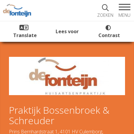
MENU
ZOEKEN
Lees voor
Translate
Contrast
Praktijk Bossenbroek &
Schreuder
Prins Bernhardstraat 1, 4101 HV Culemborg,