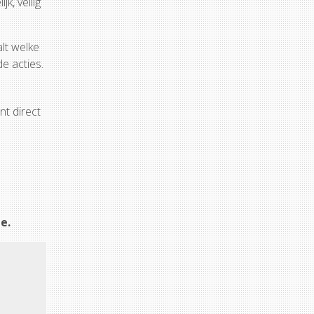
k, veilig
lt welke
e acties.
nt direct
e.