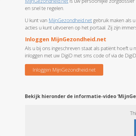
MijnGezondheid.net
is uw persoonlijke zorgdossier 
en snel te regelen.
U kunt van
MijnGezondheid.net
gebruik maken als u 
acties u kunt uitvoeren op het portaal. Zij zijn im
Inloggen MijnGezondheid.net
Als u bij ons ingeschreven staat als patiënt hoeft u
inloggen met uw DigiD met sms code of via de DigiD 
Inloggen MijnGezondheid.net
Bekijk hieronder de informatie-video ‘MijnG
Th