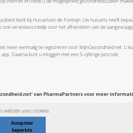
op internet en biedt u de mogelijkheid gezondheidszaken makkelij
patiënt bent bij Huisartsen de Fonteijn. Uw huisarts heeft bepaa
mers ook verantwoordelijk voor het afhandelen van de aangevraagd
 niet meer eenmalig te registreren voor MijnGezondheid.net. U ku
app. Daarna kunt u inloggen met een 5-cijferige pincode.
ezondheid.net’ van PharmaPartners voor meer informati
is website uses cookies.
Accepteer
beperkte