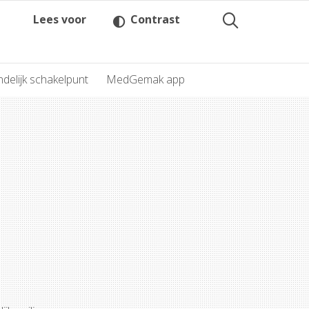
Lees voor
Contrast
delijk schakelpunt
MedGemak app