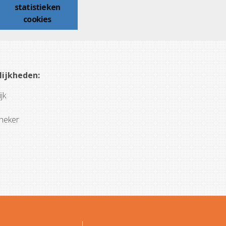
statistieken
cookies
lijkheden:
jk
theker