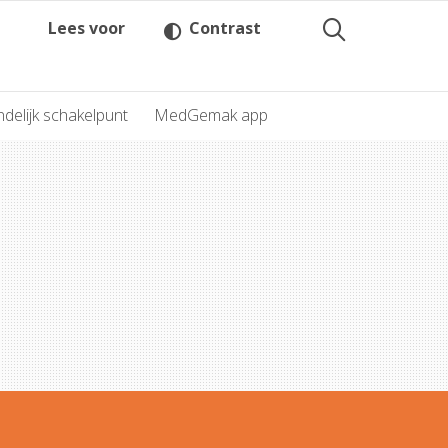
Lees voor
Contrast
delijk schakelpunt
MedGemak app