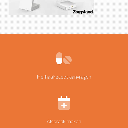
Herhaalrecept aanvragen
Afspraak maken